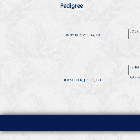
Pedigree
JOCK, 
SUNNY BOY, c. 1944, FR.
TETRAT
CARPET
HER SLIPPER, f. 1936, GB.