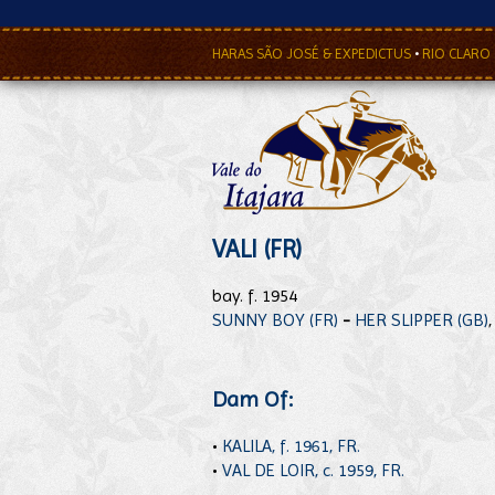
HARAS SÃO JOSÉ & EXPEDICTUS
•
RIO CLARO
VALI (FR)
bay. f. 1954
SUNNY BOY (FR)
-
HER SLIPPER (GB)
Dam Of:
•
KALILA, f. 1961, FR.
•
VAL DE LOIR, c. 1959, FR.