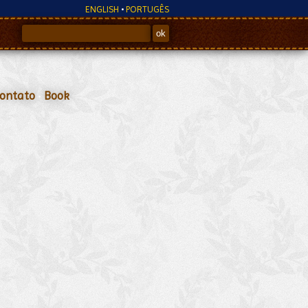
ENGLISH
•
PORTUGÊS
ontato
•
Book