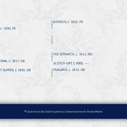
ASTERUS, c. 1923, FR.
c. 1936, FR.
THE TETRARCH, c. 1911, IRE.
EMA, c. 1917, GB.
SCOTCH GIFT, f. 0000, ---.
PHALARIS, c. 1913, GB.
 SLIPPER, f. 1930, GB.
© 2026 Haras São José & Expedictus |
Desenvolvimento: Rivello/Menta