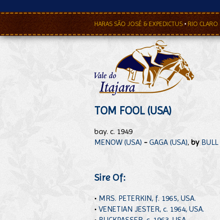
HARAS SÃO JOSÉ & EXPEDICTUS
•
RIO CLARO
TOM FOOL (USA)
bay. c. 1949
MENOW (USA)
-
GAGA (USA)
,
by
BULL
Sire Of:
•
MRS. PETERKIN, f. 1965, USA.
•
VENETIAN JESTER, c. 1964, USA.
•
BUCKPASSER, c. 1963, USA.