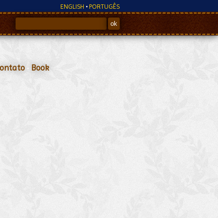
ENGLISH
•
PORTUGÊS
ontato
•
Book